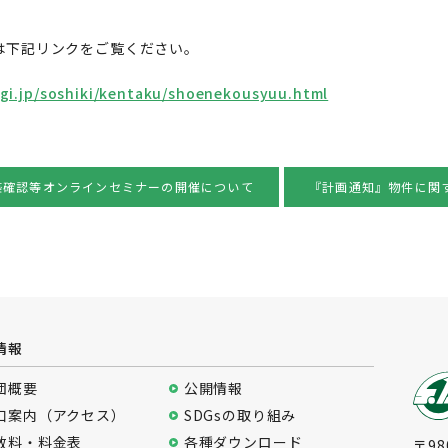
は下記リンクをご覧ください。
agi.jp/soshiki/kentaku/shoenekousyuu.html
築確認等オンラインセミナーの開催について
『計画通知』物件に関
情報
団概要
公開情報
口案内（アクセス）
SDGsの取り組み
数料・料金表
各種ダウンロード
〒98