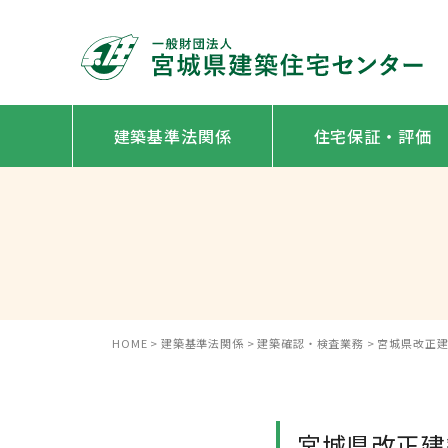
建築基準法関係
住宅保証・評価
HOME
>
建築基準法関係
>
建築確認・検査業務
>
宮城県改正
宮城県改正建